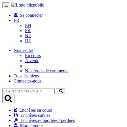
Toggle
navigation
Se connecter
FR
EN
FR
NL
DE
Nos ventes
En cours
À venir
Nos fonds de commerce
Tous les biens
Contactez-nous
Que
recherchez-
vous
?
Enchères en cours
Enchères suivies
Enchères remportées / perdues
Mon compte