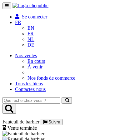
Toggle
navigation
Se connecter
FR
EN
FR
NL
DE
Nos ventes
En cours
À venir
Nos fonds de commerce
Tous les biens
Contactez-nous
Que
recherchez-
vous
?
Fauteuil de barbier
Suivre
Vente terminée