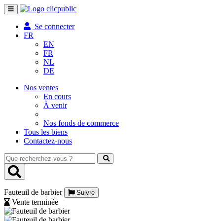
Toggle
navigation
Se connecter
FR
EN
FR
NL
DE
Nos ventes
En cours
À venir
Nos fonds de commerce
Tous les biens
Contactez-nous
Que
recherchez-
vous
?
Fauteuil de barbier
Suivre
Vente terminée