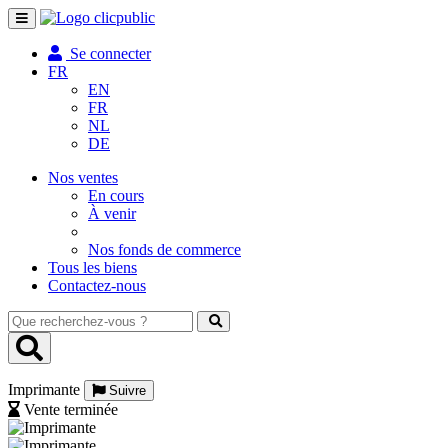
Toggle
navigation
Se connecter
FR
EN
FR
NL
DE
Nos ventes
En cours
À venir
Nos fonds de commerce
Tous les biens
Contactez-nous
Que
recherchez-
vous
?
Imprimante
Suivre
Vente terminée