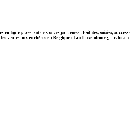
es en ligne
provenant de sources judiciaires :
Faillites
,
saisies
,
success
s
les ventes aux enchères en Belgique et au Luxembourg
, nos locau