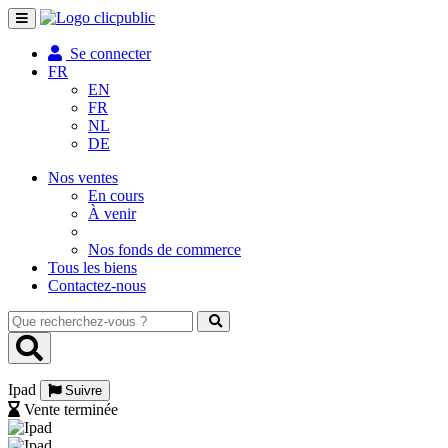
Toggle
navigation
Se connecter
FR
EN
FR
NL
DE
Nos ventes
En cours
À venir
Nos fonds de commerce
Tous les biens
Contactez-nous
Que
recherchez-
vous
?
Ipad
Suivre
Vente terminée