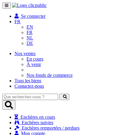
Toggle
navigation
Se connecter
FR
EN
FR
NL
DE
Nos ventes
En cours
À venir
Nos fonds de commerce
Tous les biens
Contactez-nous
Que
recherchez-
vous
?
Enchères en cours
Enchères suivies
Enchères remportées / perdues
Mon compte