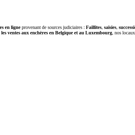
es en ligne
provenant de sources judiciaires :
Faillites
,
saisies
,
success
s
les ventes aux enchères en Belgique et au Luxembourg
, nos locau