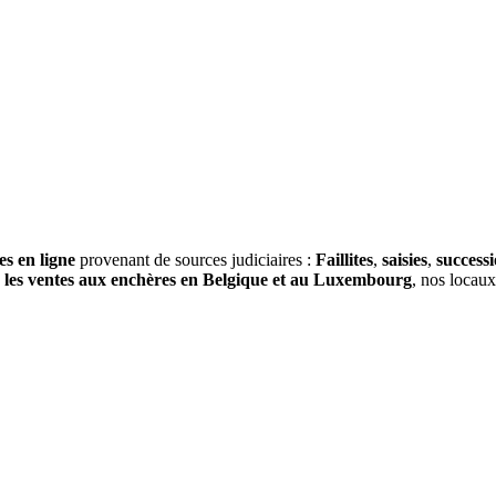
es en ligne
provenant de sources judiciaires :
Faillites
,
saisies
,
success
s
les ventes aux enchères en Belgique et au Luxembourg
, nos locau