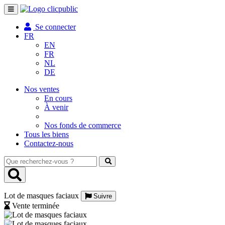
Toggle
navigation
Se connecter
FR
EN
FR
NL
DE
Nos ventes
En cours
À venir
Nos fonds de commerce
Tous les biens
Contactez-nous
Que
recherchez-
vous
?
Lot de masques faciaux
Suivre
Vente terminée