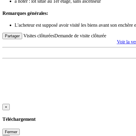
à noter : lot situé au 1er étage, sans ascenseur
Remarques générales:
L'acheteur est supposé avoir visité les biens avant son enchère
Visites clôturées
Demande de visite clôturée
Partager
Voir la 
×
Téléchargement
Fermer