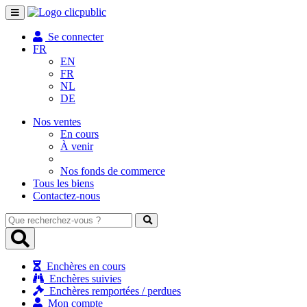
Toggle
navigation
Se connecter
FR
EN
FR
NL
DE
Nos ventes
En cours
À venir
Nos fonds de commerce
Tous les biens
Contactez-nous
Que
recherchez-
vous
?
Enchères en cours
Enchères suivies
Enchères remportées / perdues
Mon compte