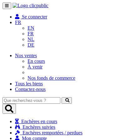
Toggle
navigation
Se connecter
FR
EN
FR
NL
DE
Nos ventes
En cours
À venir
Nos fonds de commerce
Tous les biens
Contactez-nous
Que
recherchez-
vous
?
Enchères en cours
Enchères suivies
Enchères remportées / perdues
Mon compte