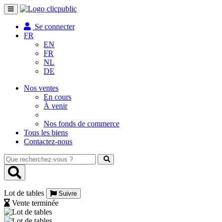
Toggle
navigation
Se connecter
FR
EN
FR
NL
DE
Nos ventes
En cours
À venir
Nos fonds de commerce
Tous les biens
Contactez-nous
Que
recherchez-
vous
?
Lot de tables
Suivre
Vente terminée