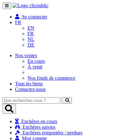
Toggle
navigation
Se connecter
FR
EN
FR
NL
DE
Nos ventes
En cours
À venir
Nos fonds de commerce
Tous les biens
Contactez-nous
Que
recherchez-
vous
?
Enchères en cours
Enchères suivies
Enchères remportées / perdues
Mon compte