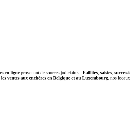
es en ligne
provenant de sources judiciaires :
Faillites
,
saisies
,
success
s
les ventes aux enchères en Belgique et au Luxembourg
, nos locau