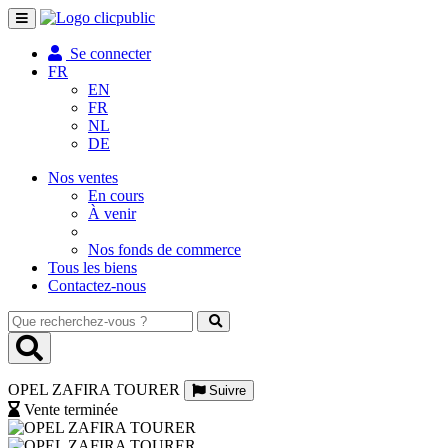
Toggle
navigation
Se connecter
FR
EN
FR
NL
DE
Nos ventes
En cours
À venir
Nos fonds de commerce
Tous les biens
Contactez-nous
Que
recherchez-
vous
?
OPEL ZAFIRA TOURER
Suivre
Vente terminée