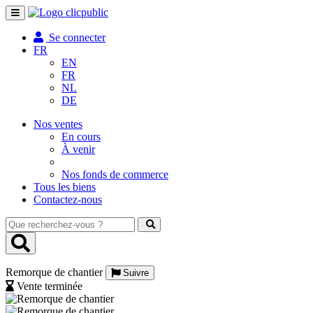
Toggle
navigation
Se connecter
FR
EN
FR
NL
DE
Nos ventes
En cours
À venir
Nos fonds de commerce
Tous les biens
Contactez-nous
Que
recherchez-
vous
?
Remorque de chantier
Suivre
Vente terminée