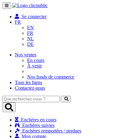
Toggle
navigation
Se connecter
FR
EN
FR
NL
DE
Nos ventes
En cours
À venir
Nos fonds de commerce
Tous les biens
Contactez-nous
Que
recherchez-
vous
?
Enchères en cours
Enchères suivies
Enchères remportées / perdues
Mon compte