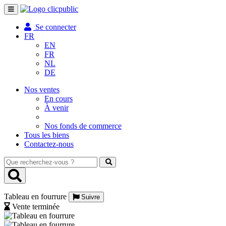
Toggle
navigation
Se connecter
FR
EN
FR
NL
DE
Nos ventes
En cours
À venir
Nos fonds de commerce
Tous les biens
Contactez-nous
Que
recherchez-
vous
?
Tableau en fourrure
Suivre
Vente terminée