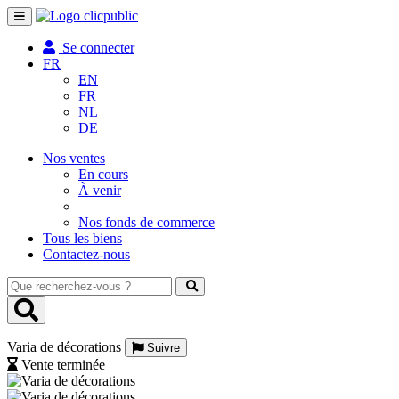
Toggle
navigation
Se connecter
FR
EN
FR
NL
DE
Nos ventes
En cours
À venir
Nos fonds de commerce
Tous les biens
Contactez-nous
Que
recherchez-
vous
?
Varia de décorations
Suivre
Vente terminée