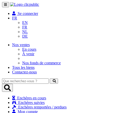
Toggle
navigation
Se connecter
FR
EN
FR
NL
DE
Nos ventes
En cours
À venir
Nos fonds de commerce
Tous les biens
Contactez-nous
Que
recherchez-
vous
?
Enchères en cours
Enchères suivies
Enchères remportées / perdues
Mon compte