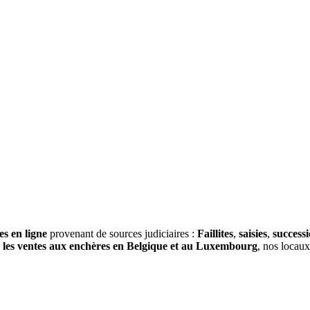
es en ligne
provenant de sources judiciaires :
Faillites
,
saisies
,
success
s
les ventes aux enchères en Belgique et au Luxembourg
, nos locau