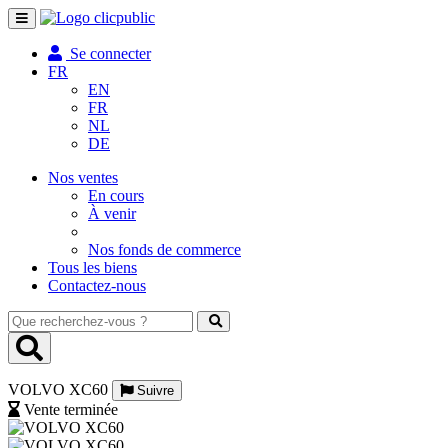
Toggle
navigation
Se connecter
FR
EN
FR
NL
DE
Nos ventes
En cours
À venir
Nos fonds de commerce
Tous les biens
Contactez-nous
Que
recherchez-
vous
?
VOLVO XC60
Suivre
Vente terminée