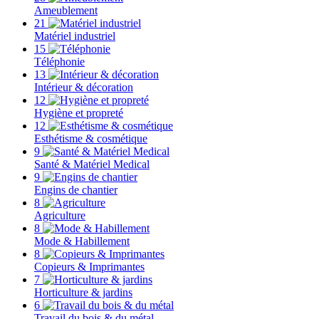
Ameublement
21
Matériel industriel
15
Téléphonie
13
Intérieur & décoration
12
Hygiène et propreté
12
Esthétisme & cosmétique
9
Santé & Matériel Medical
9
Engins de chantier
8
Agriculture
8
Mode & Habillement
8
Copieurs & Imprimantes
7
Horticulture & jardins
6
Travail du bois & du métal