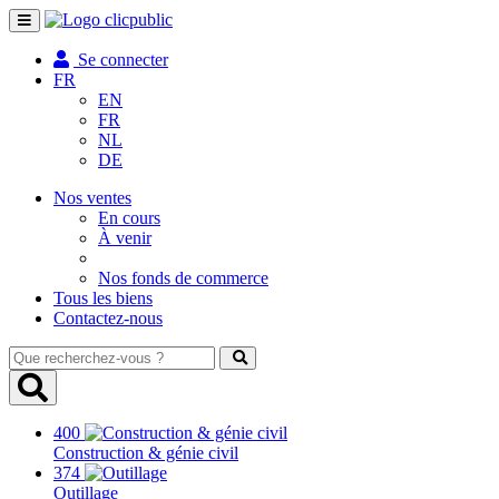
Toggle
navigation
Se connecter
FR
EN
FR
NL
DE
Nos ventes
En cours
À venir
Nos fonds de commerce
Tous les biens
Contactez-nous
Que
recherchez-
vous
?
400
Construction & génie civil
374
Outillage