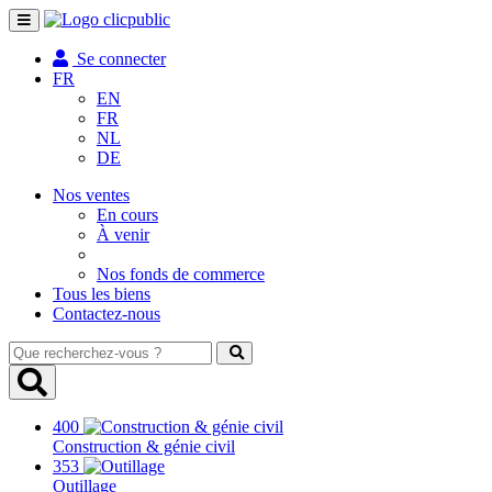
Toggle
navigation
Se connecter
FR
EN
FR
NL
DE
Nos ventes
En cours
À venir
Nos fonds de commerce
Tous les biens
Contactez-nous
Que
recherchez-
vous
?
400
Construction & génie civil
353
Outillage