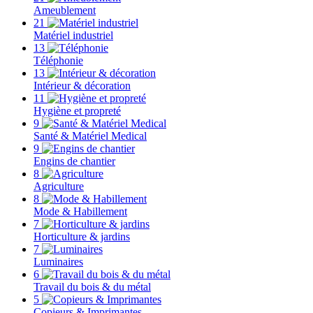
Ameublement
21
Matériel industriel
13
Téléphonie
13
Intérieur & décoration
11
Hygiène et propreté
9
Santé & Matériel Medical
9
Engins de chantier
8
Agriculture
8
Mode & Habillement
7
Horticulture & jardins
7
Luminaires
6
Travail du bois & du métal
5
Copieurs & Imprimantes