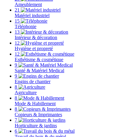
Ameublement
21
Matériel industriel
15
Téléphonie
13
Intérieur & décoration
12
Hygiène et propreté
12
Esthétisme & cosmétique
9
Santé & Matériel Medical
9
Engins de chantier
8
Agriculture
8
Mode & Habillement
8
Copieurs & Imprimantes
7
Horticulture & jardins
6
Travail du bois & du métal