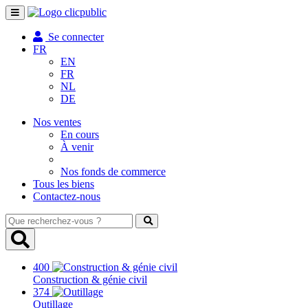
Toggle
navigation
Se connecter
FR
EN
FR
NL
DE
Nos ventes
En cours
À venir
Nos fonds de commerce
Tous les biens
Contactez-nous
Que
recherchez-
vous
?
400
Construction & génie civil
374
Outillage