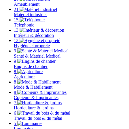
Ameublement
21
Matériel industriel
15
Téléphonie
13
Intérieur & décoration
12
Hygiène et propreté
9
Santé & Matériel Medical
9
Engins de chantier
8
Agriculture
8
Mode & Habillement
8
Copieurs & Imprimantes
7
Horticulture & jardins
6
Travail du bois & du métal
5
Luminaires