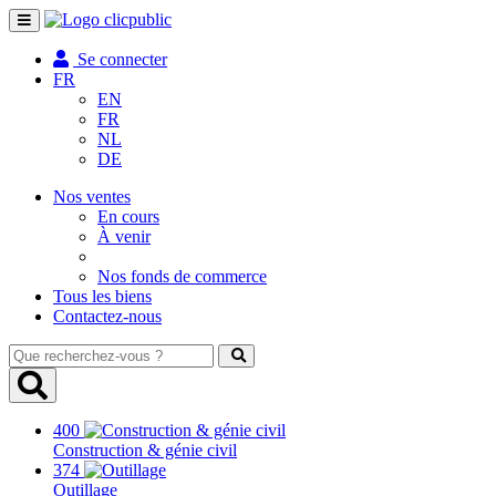
Toggle
navigation
Se connecter
FR
EN
FR
NL
DE
Nos ventes
En cours
À venir
Nos fonds de commerce
Tous les biens
Contactez-nous
Que
recherchez-
vous
?
400
Construction & génie civil
374
Outillage