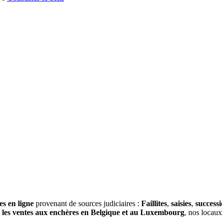
es en ligne
provenant de sources judiciaires :
Faillites
,
saisies
,
success
s
les ventes aux enchères en Belgique et au Luxembourg
, nos locau