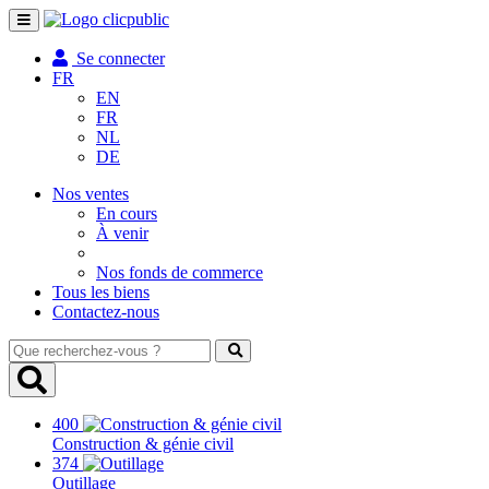
Toggle
navigation
Se connecter
FR
EN
FR
NL
DE
Nos ventes
En cours
À venir
Nos fonds de commerce
Tous les biens
Contactez-nous
Que
recherchez-
vous
?
400
Construction & génie civil
374
Outillage