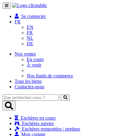
Toggle
navigation
Se connecter
FR
EN
FR
NL
DE
Nos ventes
En cours
À venir
Nos fonds de commerce
Tous les biens
Contactez-nous
Que
recherchez-
vous
?
Enchères en cours
Enchères suivies
Enchères remportées / perdues
Mon compte