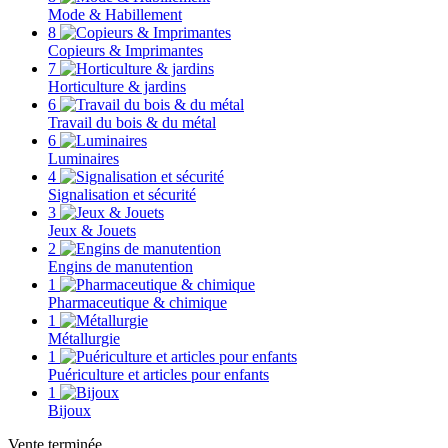
Mode & Habillement
8
Copieurs & Imprimantes
7
Horticulture & jardins
6
Travail du bois & du métal
6
Luminaires
4
Signalisation et sécurité
3
Jeux & Jouets
2
Engins de manutention
1
Pharmaceutique & chimique
1
Métallurgie
1
Puériculture et articles pour enfants
1
Bijoux
Vente terminée