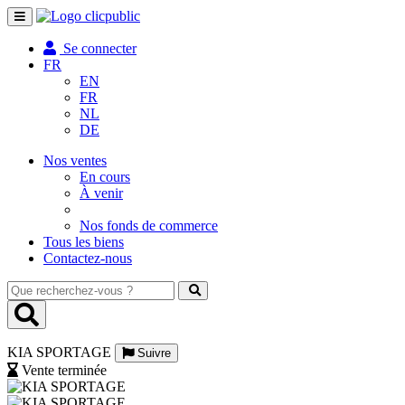
Toggle
navigation
Se connecter
FR
EN
FR
NL
DE
Nos ventes
En cours
À venir
Nos fonds de commerce
Tous les biens
Contactez-nous
Que
recherchez-
vous
?
KIA SPORTAGE
Suivre
Vente terminée