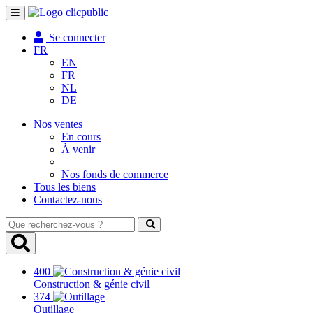
Toggle
navigation
Se connecter
FR
EN
FR
NL
DE
Nos ventes
En cours
À venir
Nos fonds de commerce
Tous les biens
Contactez-nous
Que
recherchez-
vous
?
400
Construction & génie civil
374
Outillage