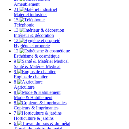
Ameublement
21
Matériel industriel
15
Téléphonie
13
Intérieur & décoration
12
Hygiène et propreté
12
Esthétisme & cosmétique
9
Santé & Matériel Medical
9
Engins de chantier
8
Agriculture
8
Mode & Habillement
8
Copieurs & Imprimantes
7
Horticulture & jardins
6
Travail du bois & du métal