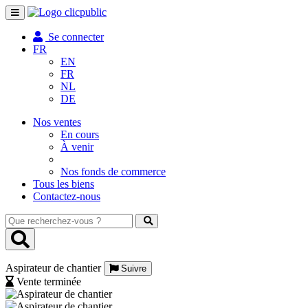
Toggle
navigation
Se connecter
FR
EN
FR
NL
DE
Nos ventes
En cours
À venir
Nos fonds de commerce
Tous les biens
Contactez-nous
Que
recherchez-
vous
?
Aspirateur de chantier
Suivre
Vente terminée