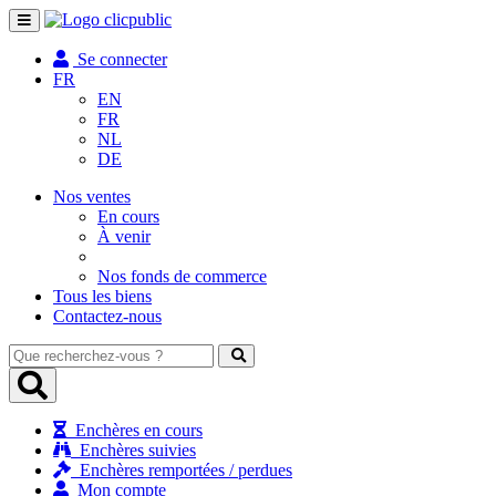
Toggle
navigation
Se connecter
FR
EN
FR
NL
DE
Nos ventes
En cours
À venir
Nos fonds de commerce
Tous les biens
Contactez-nous
Que
recherchez-
vous
?
Enchères en cours
Enchères suivies
Enchères remportées / perdues
Mon compte