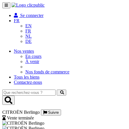
Toggle
navigation
Se connecter
FR
EN
FR
NL
DE
Nos ventes
En cours
À venir
Nos fonds de commerce
Tous les biens
Contactez-nous
Que
recherchez-
vous
?
CITROËN Berlingo
Suivre
Vente terminée