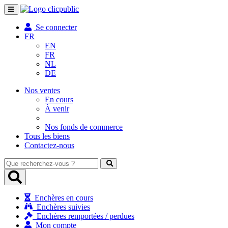
Toggle
navigation
Se connecter
FR
EN
FR
NL
DE
Nos ventes
En cours
À venir
Nos fonds de commerce
Tous les biens
Contactez-nous
Que
recherchez-
vous
?
Enchères en cours
Enchères suivies
Enchères remportées / perdues
Mon compte