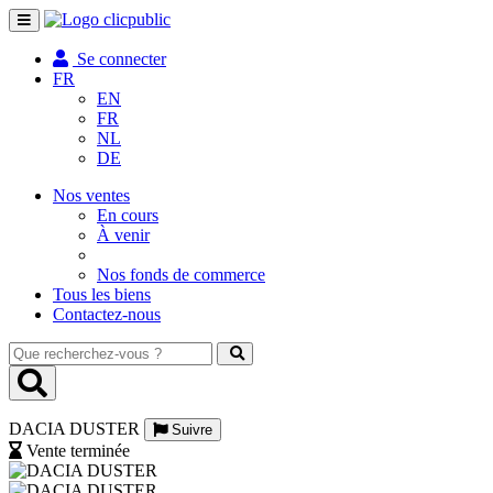
Toggle
navigation
Se connecter
FR
EN
FR
NL
DE
Nos ventes
En cours
À venir
Nos fonds de commerce
Tous les biens
Contactez-nous
Que
recherchez-
vous
?
DACIA DUSTER
Suivre
Vente terminée