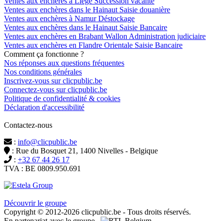
Ventes aux enchères à Liège Succession vacante
Ventes aux enchères dans le Hainaut Saisie douanière
Ventes aux enchères à Namur Déstockage
Ventes aux enchères dans le Hainaut Saisie Bancaire
Ventes aux enchères en Brabant Wallon Administration judiciaire
Ventes aux enchères en Flandre Orientale Saisie Bancaire
Comment ça fonctionne ?
Nos réponses aux questions fréquentes
Nos conditions générales
Inscrivez-vous sur clicpublic.be
Connectez-vous sur clicpublic.be
Politique de confidentialité & cookies
Déclaration d'accessibilité
Contactez-nous
:
info@clicpublic.be
: Rue du Bosquet 21, 1400 Nivelles - Belgique
:
+32 67 44 26 17
TVA : BE 0809.950.691
Clicpublic est une marque du groupe Estela
Découvrir le groupe
Copyright © 2012-2026 clicpublic.be - Tous droits réservés.
En partenariat avec le groupe