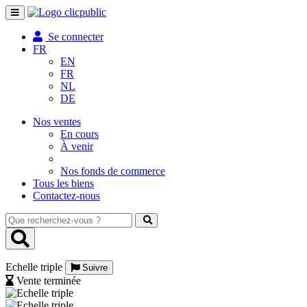
Toggle
navigation
Se connecter
FR
EN
FR
NL
DE
Nos ventes
En cours
À venir
Nos fonds de commerce
Tous les biens
Contactez-nous
Que
recherchez-
vous
?
Echelle triple
Suivre
Vente terminée