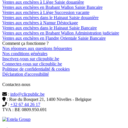
Ventes aux enchères à Liège Saisie douanière
Ventes aux enchères en Brabant Wallon Saisie Bancaire
Ventes aux enchères à Liège Succession vacante
Ventes aux enchères dans le Hainaut Saisie douanière
Ventes aux enchères à Namur Déstockage
Ventes aux enchères dans le Hainaut Saisie Bancaire
Ventes aux enchères en Brabant Wallon Administration judiciaire
Ventes aux enchères en Flandre Orientale Saisie Bancaire
Comment ça fonctionne ?
Nos réponses aux questions fréquentes
Nos conditions générales
Inscrivez-vous sur clicpublic.be
Connectez-vous sur clicpublic.be
Politique de confidentialité & cookies
Déclaration d'accessibilité
Contactez-nous
:
info@clicpublic.be
: Rue du Bosquet 21, 1400 Nivelles - Belgique
:
+32 67 44 26 17
TVA : BE 0809.950.691
Clicpublic est une marque du groupe Estela