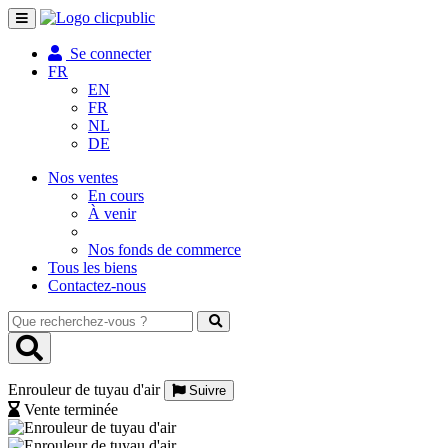
Toggle
navigation
Se connecter
FR
EN
FR
NL
DE
Nos ventes
En cours
À venir
Nos fonds de commerce
Tous les biens
Contactez-nous
Que
recherchez-
vous
?
Enrouleur de tuyau d'air
Suivre
Vente terminée