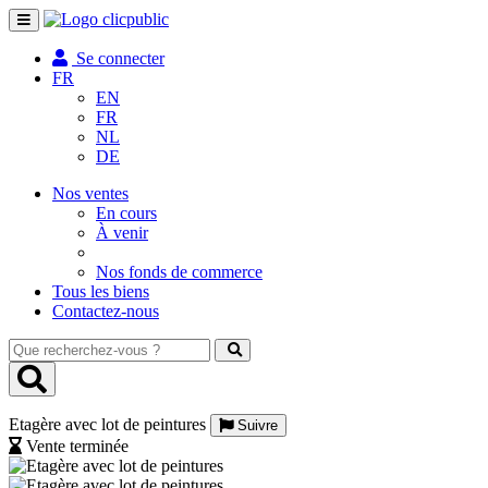
Toggle
navigation
Se connecter
FR
EN
FR
NL
DE
Nos ventes
En cours
À venir
Nos fonds de commerce
Tous les biens
Contactez-nous
Que
recherchez-
vous
?
Etagère avec lot de peintures
Suivre
Vente terminée