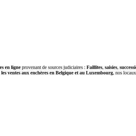
es en ligne
provenant de sources judiciaires :
Faillites
,
saisies
,
success
s
les ventes aux enchères en Belgique et au Luxembourg
, nos locau