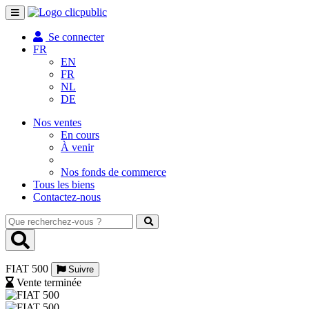
Toggle
navigation
Se connecter
FR
EN
FR
NL
DE
Nos ventes
En cours
À venir
Nos fonds de commerce
Tous les biens
Contactez-nous
Que
recherchez-
vous
?
FIAT 500
Suivre
Vente terminée