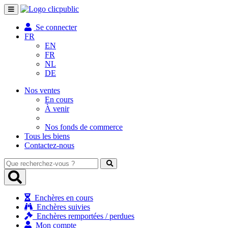
Toggle
navigation
Se connecter
FR
EN
FR
NL
DE
Nos ventes
En cours
À venir
Nos fonds de commerce
Tous les biens
Contactez-nous
Que
recherchez-
vous
?
Enchères en cours
Enchères suivies
Enchères remportées / perdues
Mon compte