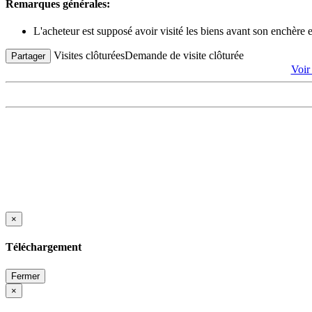
Remarques générales:
L'acheteur est supposé avoir visité les biens avant son enchère
Visites clôturées
Demande de visite clôturée
Partager
Voir
×
Téléchargement
Fermer
×