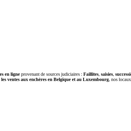
es en ligne
provenant de sources judiciaires :
Faillites
,
saisies
,
success
s
les ventes aux enchères en Belgique et au Luxembourg
, nos locau