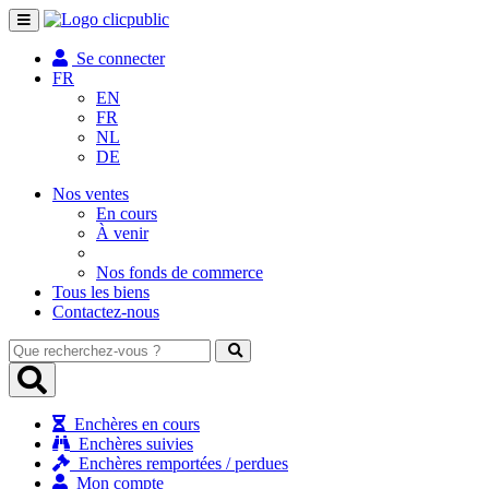
Toggle
navigation
Se connecter
FR
EN
FR
NL
DE
Nos ventes
En cours
À venir
Nos fonds de commerce
Tous les biens
Contactez-nous
Que
recherchez-
vous
?
Enchères en cours
Enchères suivies
Enchères remportées / perdues
Mon compte