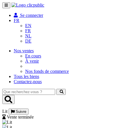
Toggle
navigation
Se connecter
FR
EN
FR
NL
DE
Nos ventes
En cours
À venir
Nos fonds de commerce
Tous les biens
Contactez-nous
Que
recherchez-
vous
?
Lit
Suivre
Vente terminée