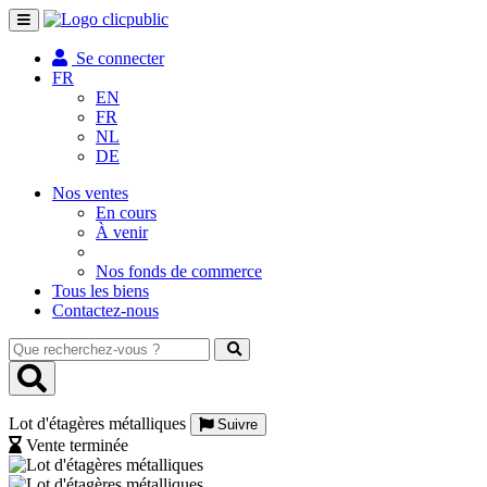
Toggle
navigation
Se connecter
FR
EN
FR
NL
DE
Nos ventes
En cours
À venir
Nos fonds de commerce
Tous les biens
Contactez-nous
Que
recherchez-
vous
?
Lot d'étagères métalliques
Suivre
Vente terminée