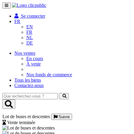
Toggle
navigation
Se connecter
FR
EN
FR
NL
DE
Nos ventes
En cours
À venir
Nos fonds de commerce
Tous les biens
Contactez-nous
Que
recherchez-
vous
?
Lot de buses et descentes
Suivre
Vente terminée