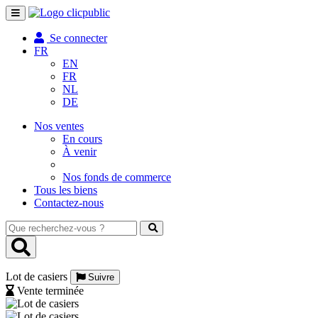
Toggle
navigation
Se connecter
FR
EN
FR
NL
DE
Nos ventes
En cours
À venir
Nos fonds de commerce
Tous les biens
Contactez-nous
Que
recherchez-
vous
?
Lot de casiers
Suivre
Vente terminée