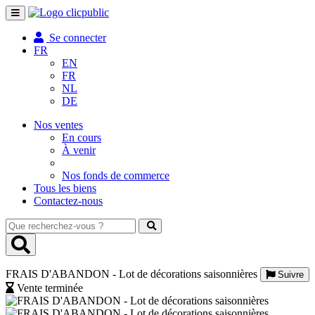
Toggle
navigation
Se connecter
FR
EN
FR
NL
DE
Nos ventes
En cours
À venir
Nos fonds de commerce
Tous les biens
Contactez-nous
Que
recherchez-
vous
?
FRAIS D'ABANDON - Lot de décorations saisonnières
Suivre
Vente terminée