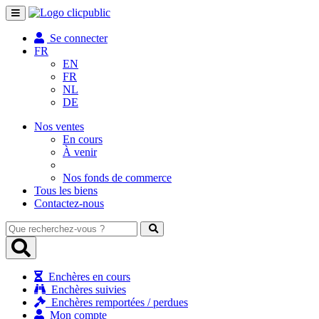
Toggle
navigation
Se connecter
FR
EN
FR
NL
DE
Nos ventes
En cours
À venir
Nos fonds de commerce
Tous les biens
Contactez-nous
Que
recherchez-
vous
?
Enchères en cours
Enchères suivies
Enchères remportées / perdues
Mon compte