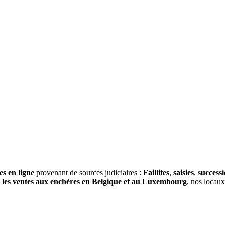
es en ligne
provenant de sources judiciaires :
Faillites
,
saisies
,
success
s
les ventes aux enchères en Belgique et au Luxembourg
, nos locau