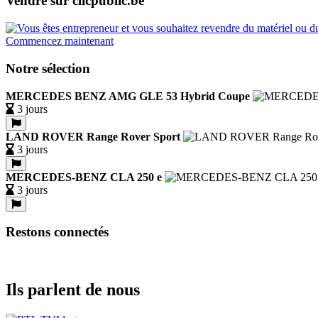
Vendre sur clicpublic.be
Commencez maintenant
Notre sélection
MERCEDES BENZ AMG GLE 53 Hybrid Coupe
3 jours
LAND ROVER Range Rover Sport
3 jours
MERCEDES-BENZ CLA 250 e
3 jours
Restons connectés
Ils parlent de nous