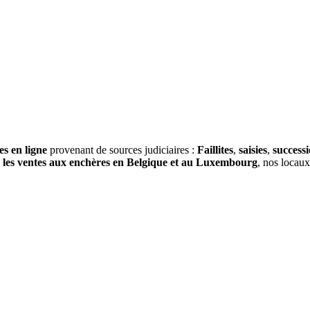
es en ligne
provenant de sources judiciaires :
Faillites
,
saisies
,
success
s
les ventes aux enchères en Belgique et au Luxembourg
, nos locau