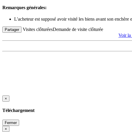
Remarques générales:
L'acheteur est supposé avoir visité les biens avant son enchère
Visites clôturées
Demande de visite clôturée
Partager
Voir l
×
Téléchargement
Fermer
×