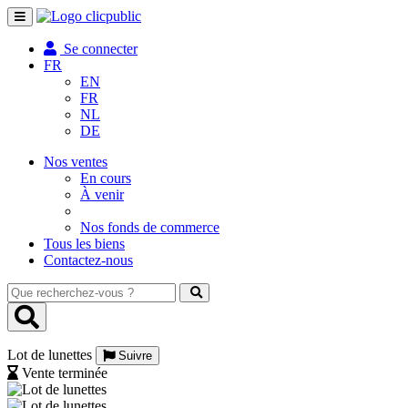
Toggle
navigation
Se connecter
FR
EN
FR
NL
DE
Nos ventes
En cours
À venir
Nos fonds de commerce
Tous les biens
Contactez-nous
Que
recherchez-
vous
?
Lot de lunettes
Suivre
Vente terminée