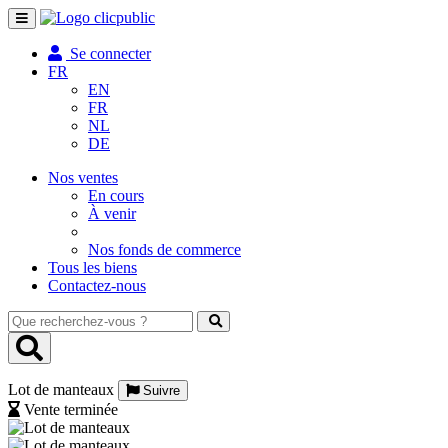
Toggle
navigation
Se connecter
FR
EN
FR
NL
DE
Nos ventes
En cours
À venir
Nos fonds de commerce
Tous les biens
Contactez-nous
Que
recherchez-
vous
?
Lot de manteaux
Suivre
Vente terminée