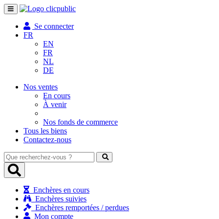
Toggle
navigation
Se connecter
FR
EN
FR
NL
DE
Nos ventes
En cours
À venir
Nos fonds de commerce
Tous les biens
Contactez-nous
Que
recherchez-
vous
?
Enchères en cours
Enchères suivies
Enchères remportées / perdues
Mon compte