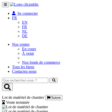
Toggle
navigation
Se connecter
FR
EN
FR
NL
DE
Nos ventes
En cours
À venir
Nos fonds de commerce
Tous les biens
Contactez-nous
Que
recherchez-
vous
?
Lot de matériel de chantier
Suivre
Vente terminée