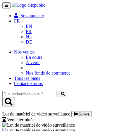
Toggle
navigation
Se connecter
FR
EN
FR
NL
DE
Nos ventes
En cours
À venir
Nos fonds de commerce
Tous les biens
Contactez-nous
Que
recherchez-
vous
?
Lot de matériel de vidéo surveillance
Suivre
Vente terminée