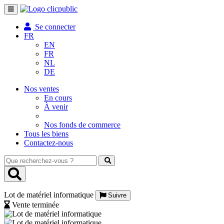
Toggle
navigation
Se connecter
FR
EN
FR
NL
DE
Nos ventes
En cours
À venir
Nos fonds de commerce
Tous les biens
Contactez-nous
Que
recherchez-
vous
?
Lot de matériel informatique
Suivre
Vente terminée