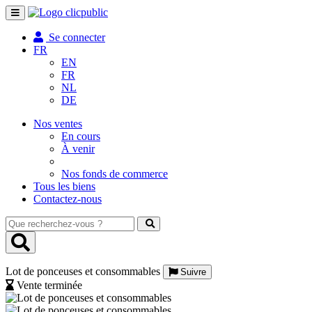
Toggle
navigation
Se connecter
FR
EN
FR
NL
DE
Nos ventes
En cours
À venir
Nos fonds de commerce
Tous les biens
Contactez-nous
Que
recherchez-
vous
?
Lot de ponceuses et consommables
Suivre
Vente terminée